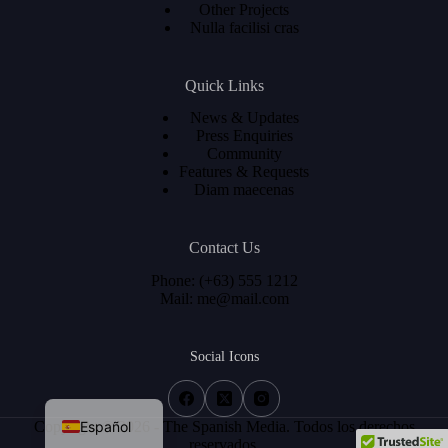
Other Projects
Nulla facilisi cras
Quick Links
News & Updates
Press Enquiries
Community
Features & Requests
Diam maecenas
Contact Us
Phone: (+63) 555 1212
Mail: me@mail.com
简体中文
Social Icons
Français
English
Español
Copyright © 2026 - The Spanish Media. Todos los derechos
reservados.