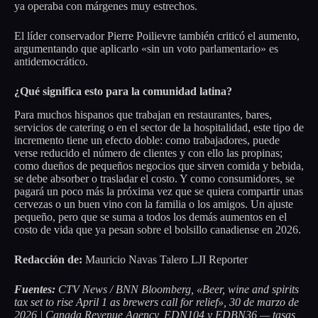
ya operaba con márgenes muy estrechos.
El líder conservador Pierre Poilievre también criticó el aumento,
argumentando que aplicarlo «sin un voto parlamentario» es
antidemocrático.
¿Qué significa esto para la comunidad latina?
Para muchos hispanos que trabajan en restaurantes, bares,
servicios de catering o en el sector de la hospitalidad, este tipo de
incremento tiene un efecto doble: como trabajadores, puede
verse reducido el número de clientes y con ello las propinas;
como dueños de pequeños negocios que sirven comida y bebida,
se debe absorber o trasladar el costo. Y como consumidores, se
pagará un poco más la próxima vez que se quiera compartir unas
cervezas o un buen vino con la familia o los amigos. Un ajuste
pequeño, pero que se suma a todos los demás aumentos en el
costo de vida que ya pesan sobre el bolsillo canadiense en 2026.
Redacción de:
Mauricio Navas Talero LJI Reporter
Fuentes:
CTV News / BNN Bloomberg, «Beer, wine and spirits
tax set to rise April 1 as brewers call for relief», 30 de marzo de
2026 | Canada Revenue Agency, EDN104 y EDBN36 — tasas