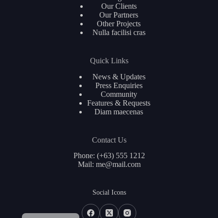
Our Clients
Our Partners
Other Projects
Nulla facilisi cras
Quick Links
News & Updates
Press Enquiries
Community
Features & Requests
Diam maecenas
Contact Us
Phone: (+63) 555 1212
Mail: me@mail.com
简体中文
Social Icons
Français
English