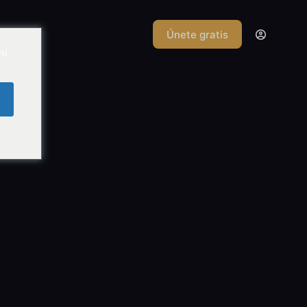
Únete gratis
d
ou