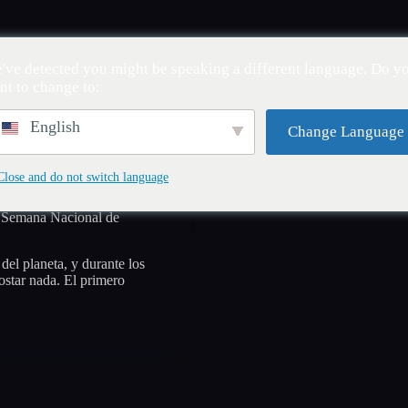
io
Noticias
Pasaporte a Canadá
Comunida
've detected you might be speaking a different language. Do y
nt to change to:
English
Change Language
Close and do not switch language
la Semana Nacional de
del planeta, y durante los
star nada. El primero