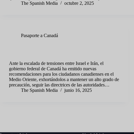
The Spanish Media
octubre 2, 2025
Pasaporte a Canadá
Canadá actualiza advertencias de viaje para Medio
Oriente ante aumento de tensiones entre Israel e Irán
Ante la escalada de tensiones entre Israel e Irán, el
gobierno federal de Canadá ha emitido nuevas
recomendaciones para los ciudadanos canadienses en el
Medio Oriente, exhortándolos a mantener un alto grado de
precaución, seguir las directrices de las autoridades…
The Spanish Media
junio 16, 2025