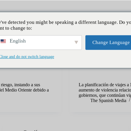
io
Noticias
Pasaporte a Canadá
Comunida
've detected you might be speaking a different language. Do y
nt to change to:
English
Change Language
Close and do not switch language
Pasaporte a Canadá
se expande en el Medio
¿Planeas viajar a México? Es
vigentes
riesgo, instando a sus
La planificación de viajes a
 del Medio Oriente debido a
aumento de violencia relacio
gobiernos, que continúan vi
The Spanish Media