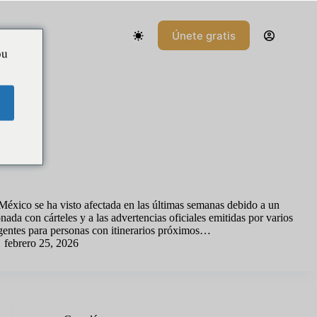
Únete gratis
d
ou
to es lo que debes saber mientras las advertencias de viaje siguen
 México se ha visto afectada en las últimas semanas debido a un
nada con cárteles y a las advertencias oficiales emitidas por varios
gentes para personas con itinerarios próximos…
febrero 25, 2026