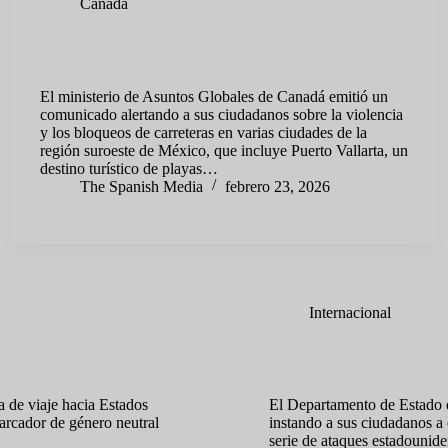
Canadá
Canadá pone a Puerto Vallarta en la mira por inseguridad:
lo llaman “zona de guerra”
El ministerio de Asuntos Globales de Canadá emitió un
comunicado alertando a sus ciudadanos sobre la violencia
y los bloqueos de carreteras en varias ciudades de la
región suroeste de México, que incluye Puerto Vallarta, un
destino turístico de playas…
The Spanish Media
febrero 23, 2026
Internacional
los ciudadanos con
Estados Unidos emite alerta
el extranjero
a de viaje hacia Estados
El Departamento de Estado 
arcador de género neutral
instando a sus ciudadanos a e
serie de ataques estadounide