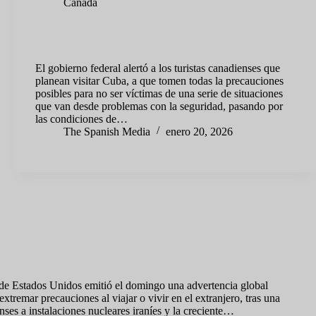
Canadá
Alerta para viajeros: Canadá pide extrema precaución
antes de ir a Cuba
El gobierno federal alertó a los turistas canadienses que
planean visitar Cuba, a que tomen todas la precauciones
posibles para no ser víctimas de una serie de situaciones
que van desde problemas con la seguridad, pasando por
las condiciones de…
The Spanish Media
enero 20, 2026
 de “precaución mundial” por creciente riesgo para ciudadanos en
de Estados Unidos emitió el domingo una advertencia global
xtremar precauciones al viajar o vivir en el extranjero, tras una
nses a instalaciones nucleares iraníes y la creciente…