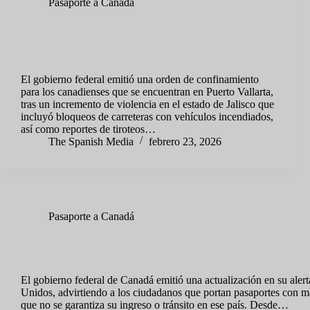
Pasaporte a Canadá
Canadá ordena a sus ciudadanos resguardarse en Puerto
Vallarta por incremento de violencia; vuelos cancelados en
todo el país
El gobierno federal emitió una orden de confinamiento
para los canadienses que se encuentran en Puerto Vallarta,
tras un incremento de violencia en el estado de Jalisco que
incluyó bloqueos de carreteras con vehículos incendiados,
así como reportes de tiroteos…
The Spanish Media
febrero 23, 2026
Pasaporte a Canadá
Canadá actualiza su alerta de viaje a Estados Unidos y advierte a 
pasaportes de género neutro
El gobierno federal de Canadá emitió una actualización en su alert
Unidos, advirtiendo a los ciudadanos que portan pasaportes con m
que no se garantiza su ingreso o tránsito en ese país. Desde…