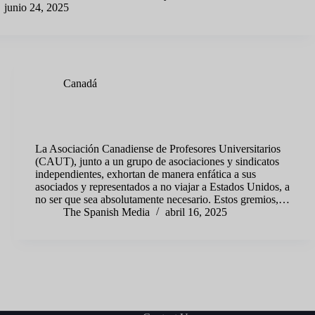
junio 24, 2025
Canadá
Noticias Canadá: exhortan encarecidamente a los
catedráticos nacionales a evitar viajar a Estados Unidos
La Asociación Canadiense de Profesores Universitarios
(CAUT), junto a un grupo de asociaciones y sindicatos
independientes, exhortan de manera enfática a sus
asociados y representados a no viajar a Estados Unidos, a
no ser que sea absolutamente necesario. Estos gremios,…
The Spanish Media
abril 16, 2025