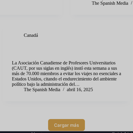
The Spanish Media
Canadá
Advierten a profesores universitarios canadienses que no
viajen a Estados Unidos
La Asociación Canadiense de Profesores Universitarios
(CAUT, por sus siglas en inglés) instó esta semana a sus
más de 70.000 miembros a evitar los viajes no esenciales a
Estados Unidos, citando el endurecimiento del ambiente
político bajo la administración del…
The Spanish Media
abril 16, 2025
Cargar más