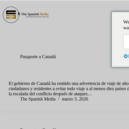
Saltar
al
contenido
Inic
We
wa
Etiqueta
#alertaDeViaje
Pasaporte a Canadá
Canadá insta a evitar todo viaje a 10 países mientras el conflicto 
Oriente
El gobierno de Canadá ha emitido una advertencia de viaje de alto 
ciudadanos y residentes a evitar todo viaje a al menos diez países
la escalada del conflicto después de ataques…
The Spanish Media
marzo 3, 2026