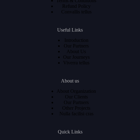
Terms & Conditions
Refund Policy
Convallis tellus
Useful Links
Introduction
Our Partners
About Us
Our Journeys
Viverra tellus
About us
About Organization
Our Clients
Our Partners
Other Projects
Nulla facilisi cras
Quick Links