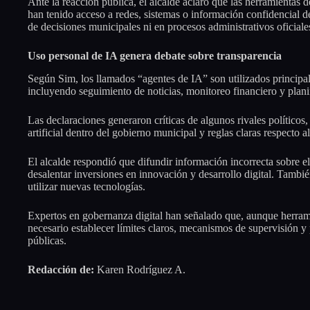
Ante la reacción pública, el alcalde aclaró que las herramientas
han tenido acceso a redes, sistemas o información confidencial d
de decisiones municipales ni en procesos administrativos oficiale
Uso personal de IA genera debate sobre transparencia
Según Sim, los llamados “agentes de IA” son utilizados principal
incluyendo seguimiento de noticias, monitoreo financiero y plani
Las declaraciones generaron críticas de algunos rivales políticos
artificial dentro del gobierno municipal y reglas claras respecto
El alcalde respondió que difundir información incorrecta sobre e
desalentar inversiones en innovación y desarrollo digital. Tambi
utilizar nuevas tecnologías.
Expertos en gobernanza digital han señalado que, aunque herram
necesario establecer límites claros, mecanismos de supervisión y 
públicas.
Redacción de:
Karen Rodríguez A.