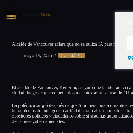
Saltar
al
contenido
Inic
We
wa
Alcalde de Vancouver aclara que no se utiliza IA para tomar dec
mayo 14, 2026
Canadá PD
El alcalde de Vancouver, Ken Sim, aseguró que la inteligencia arti
ciudad, luego de que comentarios recientes sobre su uso de “11 
La polémica surgió después de que Sim mencionara durante el e
herramientas de inteligencia artificial para realizar parte de su
opositores políticos y ciudadanos sobre si sistemas automatizad
decisiones gubernamentales.