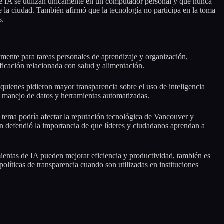
 de IA se utilizan únicamente en un computador personal y que nunca
e la ciudad. También afirmó que la tecnología no participa en la toma
s.
mente para tareas personales de aprendizaje y organización,
ficación relacionada con salud y alimentación.
, quienes pidieron mayor transparencia sobre el uso de inteligencia
 al manejo de datos y herramientas automatizadas.
l tema podría afectar la reputación tecnológica de Vancouver y
én defendió la importancia de que líderes y ciudadanos aprendan a
ientas de IA pueden mejorar eficiencia y productividad, también es
políticas de transparencia cuando son utilizadas en instituciones