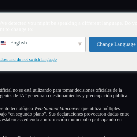
io
Noticias
Pasaporte a Canadá
Comunida
've detected you might be speaking a different language. Do y
nt to change to:
English
Change Language
isiones municipales
Close and do not switch language
ficial no se está utilizando para tomar decisiones oficiales de la
agentes de IA” generaran cuestionamientos y preocupación pública.
vento tecnológico
Web Summit Vancouver
que utiliza múltiples
 trabajo “en segundo plano”. Sus declaraciones provocaron dudas entre
os estaban accediendo a información municipal o participando en