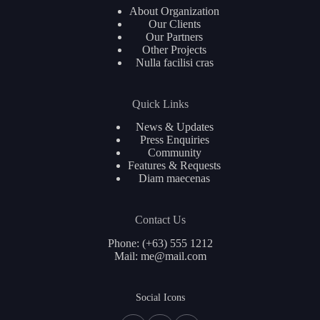
About Organization
Our Clients
Our Partners
Other Projects
Nulla facilisi cras
Quick Links
News & Updates
Press Enquiries
Community
Features & Requests
Diam maecenas
Contact Us
Phone: (+63) 555 1212
Mail: me@mail.com
简体中文
Social Icons
Français