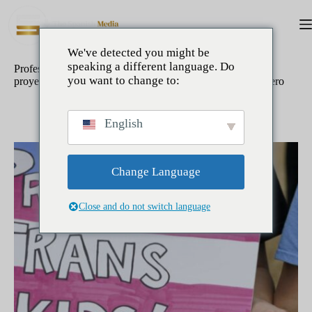
Saltar
al
contenido
We've detected you might be
speaking a different language. Do
Profesionales médicos de Virginia Occidental condenan el
you want to change to:
proyecto de ley que prohíbe la atención a jóvenes transgénero
febrero 27, 2024
Internacional
English
Change Language
Close and do not switch language