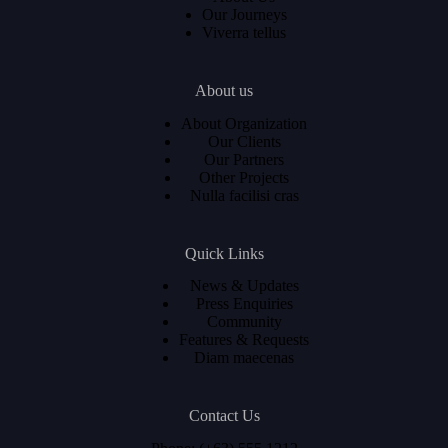
Our Journeys
Viverra tellus
About us
About Organization
Our Clients
Our Partners
Other Projects
Nulla facilisi cras
Quick Links
News & Updates
Press Enquiries
Community
Features & Requests
Diam maecenas
Contact Us