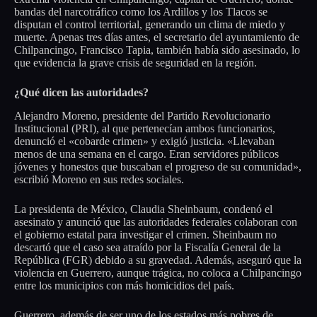
bandas del narcotráfico como los Ardillos y los Tlacos se
disputan el control territorial, generando un clima de miedo y
muerte. Apenas tres días antes, el secretario del ayuntamiento de
Chilpancingo, Francisco Tapia, también había sido asesinado, lo
que evidencia la grave crisis de seguridad en la región.
¿Qué dicen las autoridades?
Alejandro Moreno, presidente del Partido Revolucionario
Institucional (PRI), al que pertenecían ambos funcionarios,
denunció el «cobarde crimen» y exigió justicia. «Llevaban
menos de una semana en el cargo. Eran servidores públicos
jóvenes y honestos que buscaban el progreso de su comunidad»,
escribió Moreno en sus redes sociales.
La presidenta de México, Claudia Sheinbaum, condenó el
asesinato y anunció que las autoridades federales colaboran con
el gobierno estatal para investigar el crimen. Sheinbaum no
descartó que el caso sea atraído por la Fiscalía General de la
República (FGR) debido a su gravedad. Además, aseguró que la
violencia en Guerrero, aunque trágica, no coloca a Chilpancingo
entre los municipios con más homicidios del país.
Guerrero, además de ser uno de los estados más pobres de