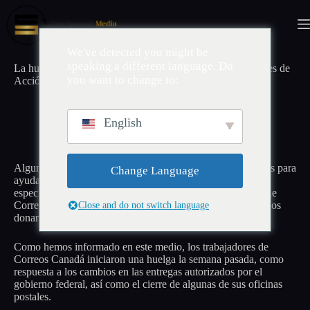
Saltar
al
contenido
We've detected you might be
speaking a different language. Do
La huelga de Correos Canadá pone en riesgo las donaciones de
you want to change to:
Acción de Gracias para organizaciones benéficas
octubre 2, 2025
Canadá PD
English
Algunas organizaciones benéficas que recaudan donaciones para
Change Language
ayudar a los más necesitados, principalmente en fechas
especiales, están preocupadas debido a la presente huelga de
Correos Canadá, que podría poner en riesgo los envíos de los
Close and do not switch language
donantes.
Como hemos informado en este medio, los trabajadores de
Correos Canadá iniciaron una huelga la semana pasada, como
respuesta a los cambios en las entregas autorizados por el
gobierno federal, así como el cierre de algunas de sus oficinas
postales.