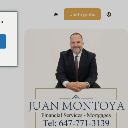
Únete gratis
d
ou