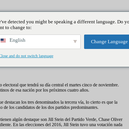
io
Noticias
Pasaporte a Canadá
Comunida
've detected you might be speaking a different language. Do y
nt to change to:
English
Change Language
impredecibles
Close and do not switch language
electoral que tendrá su día central el martes cinco de noviembre.
stinos de esa nación por los próximos cuatro años.
e destacan los tres denominados la tercera vía, lo cierto es que la
no de los candidatos de los dos partidos predominantes.
 tienen algún destaque son Jill Stein del Partido Verde, Chase Oliver
ente. En las elecciones del 2016, Jill Stein tuvo una votación nada