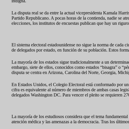
indigna.
La disputa real se da entre la actual vicepresidenta Kamala Harr
Partido Republicano. A pocas horas de la contienda, nadie se atre
elecciones, los institutos de encuestas publican que hay un rigu
Elecciones indirectas
El sistema electoral estadounidense no sigue la norma de cada 
de delegados por estado, en función de su población. Estos forma
La mayoría de los estados sigue tradicionalmente a un determina
embargo, siete de ellos, conocidos como estados “bisagra” o “pén
disputa se centra en Arizona, Carolina del Norte, Georgia, Mich
En Estados Unidos, el Colegio Electoral está conformado por un t
cifra es equivalente al número de miembros de ambas casas legis
delegados Washington DC. Para vencer el pleito se requieren 27
Cuestiones centrales de esta elección
La mayoría de los estudiosos considera que el tema fundamental 
atención médica y las amenazas a la democracia. Tras los últimos