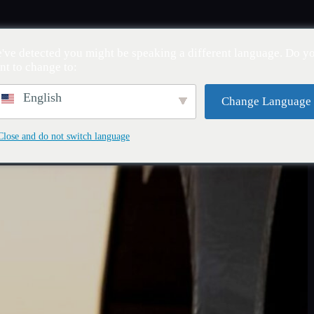
io
Noticias
Pasaporte a Canadá
Comunida
've detected you might be speaking a different language. Do y
nt to change to:
English
Change Language
olicía arrestar a inmigrantes
Close and do not switch language