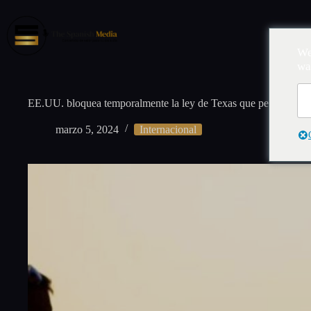
Saltar
al
contenido
Inic
We
wa
EE.UU. bloquea temporalmente la ley de Texas que permite a la p
marzo 5, 2024
Internacional