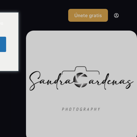
Únete gratis
d
ou