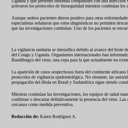
Uganda y que presentó síntomas compatibles con una infección vir
activaron los protocolos de bioseguridad mientras continúan los an
Aunque ambos pacientes dieron positivo para otras enfermedades,
especialistas señalaron que estos diagnósticos no permiten desca
que las investigaciones continúan. Uno de los pacientes se encue
Brote en África genera preocupación internacional
La vigilancia sanitaria se intensifica debido al avance del brote
del Congo y Uganda. Organismos internacionales han informado 
Bundibugyo del virus, una cepa para la que actualmente no exist
La aparición de casos sospechosos fuera del continente africano ha
protocolos de vigilancia epidemiológica. No obstante, las autori
propagación del ébola en Brasil y Sudamérica sigue siendo cons
Mientras continúan las investigaciones, los equipos de salud mant
confirmar o descartar definitivamente la presencia del virus. Las
cercanos como medida preventiva.
Redacción de:
Karen Rodríguez A.