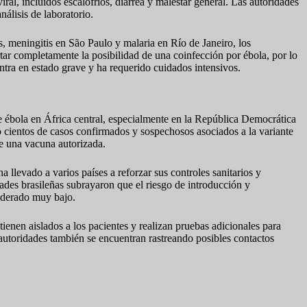
al, incluidos escalofríos, diarrea y malestar general. Las autoridades
álisis de laboratorio.
 meningitis en São Paulo y malaria en Río de Janeiro, los
rtar completamente la posibilidad de una coinfección por ébola, por lo
ntra en estado grave y ha requerido cuidados intensivos.
 de ébola en África central, especialmente en la República Democrática
cientos de casos confirmados y sospechosos asociados a la variante
e una vacuna autorizada.
 llevado a varios países a reforzar sus controles sanitarios y
dades brasileñas subrayaron que el riesgo de introducción y
iderado muy bajo.
ienen aislados a los pacientes y realizan pruebas adicionales para
 autoridades también se encuentran rastreando posibles contactos