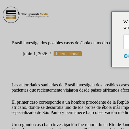
Saltar
al
contenido
Inic
We
wa
Brasil investiga dos posibles casos de ébola en medio de alerta i
junio 1, 2026
Internacional
Las autoridades sanitarias de Brasil investigan dos posibles caso
pacientes que recientemente viajaron desde países africanos afect
El primer caso corresponde a un hombre procedente de la Repúbli
africano, donde se desarrolla uno de los brotes de ébola más impo
especializado de São Paulo y permanece bajo observación médic
Un segundo caso bajo investigación fue reportado en Río de Jane