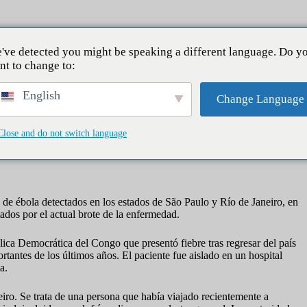
io
Noticias
Pasaporte a Canadá
Comunida
've detected you might be speaking a different language. Do y
nt to change to:
English
Change Language
nternacional
Close and do not switch language
s de ébola detectados en los estados de São Paulo y Río de Janeiro, en
ados por el actual brote de la enfermedad.
ca Democrática del Congo que presentó fiebre tras regresar del país
rtantes de los últimos años. El paciente fue aislado en un hospital
a.
iro. Se trata de una persona que había viajado recientemente a